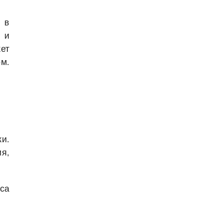
 в
 и
ет
м.
и.
я,
са