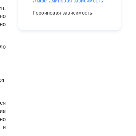
Амфетаминовая зависимость
н,
Героиновая зависимость
но
но
ло
ся.
ся
ие
но
 и