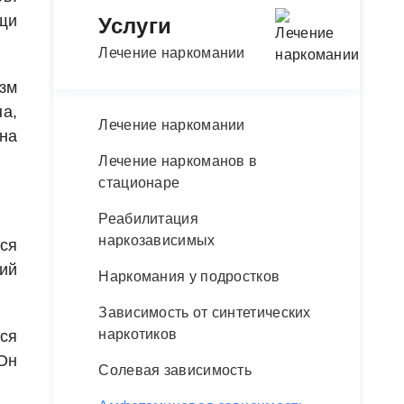
щи
Услуги
Лечение наркомании
зм
а,
Лечение наркомании
на
Лечение наркоманов в
стационаре
Реабилитация
наркозависимых
ся
ий
Наркомания у подростков
Зависимость от синтетических
наркотиков
тся
Он
Солевая зависимость