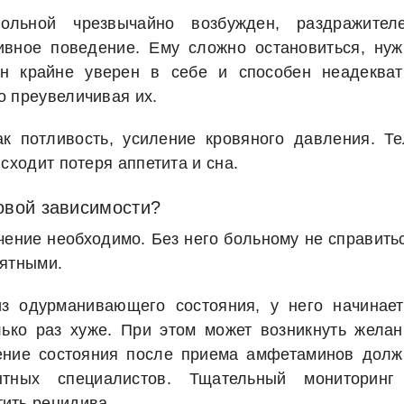
ольной чрезвычайно возбужден, раздражителе
ивное поведение. Ему сложно остановиться, нуж
ан крайне уверен в себе и способен неадекват
о преувеличивая их.
к потливость, усиление кровяного давления. Те
сходит потеря аппетита и сна.
овой зависимости?
чение необходимо. Без него больному не справить
иятными.
з одурманивающего состояния, у него начинает
лько раз хуже. При этом может возникнуть желан
чение состояния после приема амфетаминов долж
ытных специалистов. Тщательный мониторинг
ить рецидива.