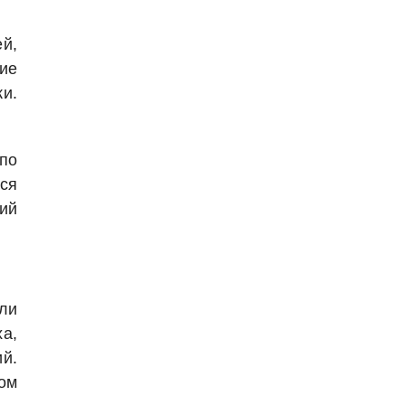
й,
ие
ки.
по
ся
ий
ли
ха,
й.
ом