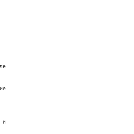
ле
ие
 и