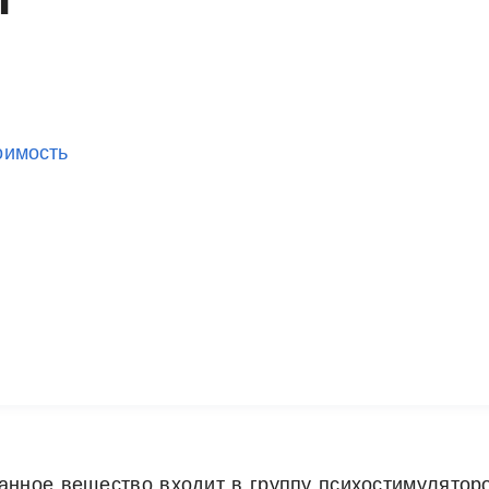
оимость
анное вещество входит в группу психостимулятор