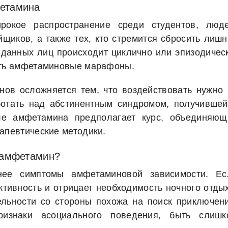
фетамина
рокое распространение среди студентов, люде
иков, а также тех, кто стремится сбросить лишн
 данных лиц происходит циклично или эпизодичес
кать амфетаминовые марафоны.
ов осложняется тем, что воздействовать нужно 
ботать над абстинентным синдромом, получившей
ле амфетамина предполагает курс, объединяющ
апевтические методики.
т амфетамин?
нее симптомы амфетаминовой зависимости. Ес
ктивность и отрицает необходимость ночного отды
ельности со стороны похожа на поиск приключени
изнаки асоциального поведения, быть слишк