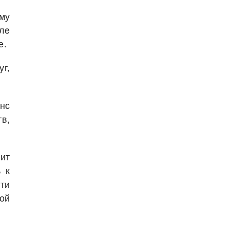
му
ле
е.
уг,
нс
в,
ит
 к
ти
кой